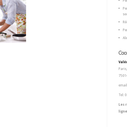
Pe
Pe
se
Ré
Pe
Al
Coo
Valé
Paris
75016
email
Tel: 
Les 
lign