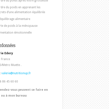
rdre du poids après votre grossesse
rdre du poids en apprenant les
crets d’une alimentation équilibrée
équilibrage alimentaire
rte de poids à la ménopause
imentation émotionnelle
rdonnées
rie Edery
, France
/Metro Muette .
:
valerie@nutritionup.fr
06 86 45 60 60
rendez-vous peuvent se faire en
e ou à mon bureau