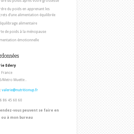
rdre du poids après votre grossesse
rdre du poids en apprenant les
crets d’une alimentation équilibrée
équilibrage alimentaire
rte de poids à la ménopause
imentation émotionnelle
rdonnées
rie Edery
, France
/Metro Muette .
:
valerie@nutritionup.fr
06 86 45 60 60
rendez-vous peuvent se faire en
e ou à mon bureau