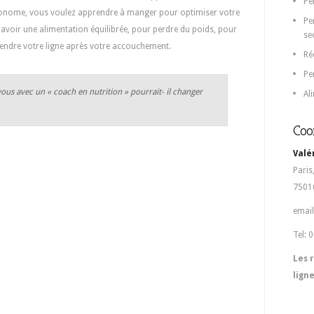
Pe
tonome, vous voulez apprendre à manger pour optimiser votre
Pe
 avoir une alimentation équilibrée, pour perdre du poids, pour
se
rendre votre ligne après votre accouchement.
Ré
Pe
s avec un « coach en nutrition » pourrait- il changer
Al
Coo
Valé
Paris
75016
email
Tel: 
Les 
lign