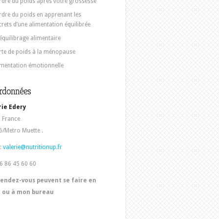
rdre du poids après votre grossesse
rdre du poids en apprenant les
crets d’une alimentation équilibrée
équilibrage alimentaire
rte de poids à la ménopause
imentation émotionnelle
rdonnées
rie Edery
, France
/Metro Muette .
:
valerie@nutritionup.fr
06 86 45 60 60
rendez-vous peuvent se faire en
e ou à mon bureau