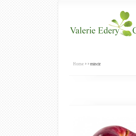
Home
»
»
mincir