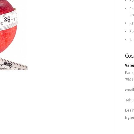
Pe
Pe
se
Ré
Pe
Al
Coo
Valé
Paris
75016
email
Tel: 
Les 
lign