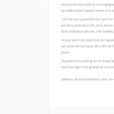
Autre point important et non néglige
du médicament l’appétit revient et la p
Ce n’est pas la première fois que l’on
qui est la perte de poids .nous avons
dont l’utilisation dérivée, c’est sold
À mon avis il est important de rappele
pas assez de recul pour être sûrs de l’i
poids .
J’ajouterai mon petit grain en disant q
dans une approche globale de notr
Il faut bie
patience ,de la persévérance, avec au-d