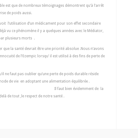
able est que de nombreux témoignages démontrent qu’à l’arrêt
rise de poids aussi.
 voit l’utilisation d’un médicament pour son effet secondaire
 déjà vu ce phénomène il y a quelques années avec le Médiator,
ée par plusieurs morts .
r que la santé devrait être une priorité absolue .Nous n’avons
nnocuité de l’0zempic lorsqu’ il est utilisé à des fins de perte de
u’il ne faut pas oublier qu’une perte de poids durable réside
e mode de vie en adoptant une alimentation équilibrée .
n évidemment de la
elà de tout ,le respect de notre santé .