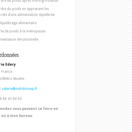
rdre du poids après votre grossesse
rdre du poids en apprenant les
crets d’une alimentation équilibrée
équilibrage alimentaire
rte de poids à la ménopause
imentation émotionnelle
rdonnées
rie Edery
, France
/Metro Muette .
:
valerie@nutritionup.fr
06 86 45 60 60
rendez-vous peuvent se faire en
e ou à mon bureau