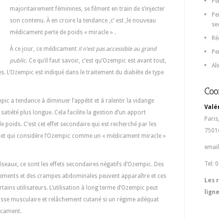
Pe
majoritairement féminines, se filment en train de s’injecter
Pe
son contenu. À en croire la tendance ,c’ est ,le nouveau
se
médicament perte de poids « miracle » .
Ré
À ce jour, ce médicament
il n’est pas accessible au grand
Pe
public
. Ce qu’il faut savoir, c’est qu’Ozempic est avant tout,
Al
. L’Ozempic est indiqué dans le traitement du diabète de type
Coo
mpic a tendance à diminuer l’appétit et à ralentir la vidange
Valé
satiété plus longue. Cela facilite la gestion d’un apport
Paris
 poids. C’est cet effet secondaire qui est recherché par les
75016
 et qui considère l’Ozempic comme un « médicament miracle »
email
Tel: 
éseaux, ce sont les effets secondaires négatifs d’Ozempic. Des
ements et des crampes abdominales peuvent apparaître et ces
Les 
ains utilisateurs. L’utilisation à long terme d’Ozempic peut
lign
asse musculaire et relâchement cutané si un régime adéquat
icament.